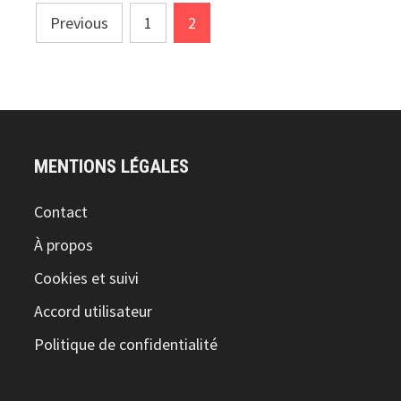
Posts
Previous
1
2
pagination
MENTIONS LÉGALES
Contact
À propos
Cookies et suivi
Accord utilisateur
Politique de confidentialité