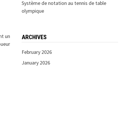
Système de notation au tennis de table
olympique
nt un
ARCHIVES
oueur
February 2026
January 2026