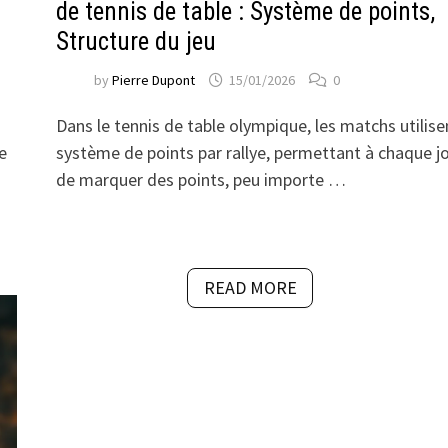
de tennis de table : Système de points,
Structure du jeu
by
Pierre Dupont
15/01/2026
0
Dans le tennis de table olympique, les matchs utilise
e
système de points par rallye, permettant à chaque j
de marquer des points, peu importe …
READ MORE