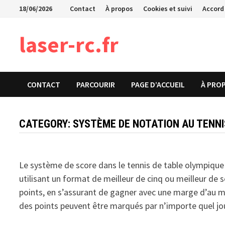
Skip
18/06/2026
Contact
À propos
Cookies et suivi
Accord 
to
content
laser-rc.fr
CONTACT
PARCOURIR
PAGE D’ACCUEIL
À PRO
CATEGORY:
SYSTÈME DE NOTATION AU TENNI
Le système de score dans le tennis de table olympique
utilisant un format de meilleur de cinq ou meilleur de s
points, en s’assurant de gagner avec une marge d’au mo
des points peuvent être marqués par n’importe quel joueu